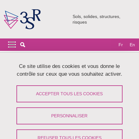
Aller au contenu principal
Gestion des cookies
Sols, solides, structures,
risques
Navigation principale
Navigation principale mobile
Fr
En
Fil d'Ariane
Accueil
Ce site utilise des cookies et vous donne le
contrôle sur ceux que vous souhaitez activer.
Soutenance de thèse Romain Bordage
ACCEPTER TOUS LES COOKIES
Partager sur Facebook
Partager sur LinkedIn
Imprimer
Partager
Partager l'URL de cette page
PERSONNALISER
Soutenance
REFUSER TOUS LES COOKIES