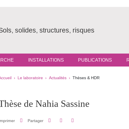
Sols, solides, structures, risques
ERCHE
INSTALLATIONS
PUBLICATIONS
Fil d'Ariane
Accueil
Le laboratoire
Actualités
Thèses & HDR
pale Sidebar
Thèse de Nahia Sassine
Partager sur Facebook
Partager sur LinkedIn
Imprimer
Partager
Partager l'URL de cette page