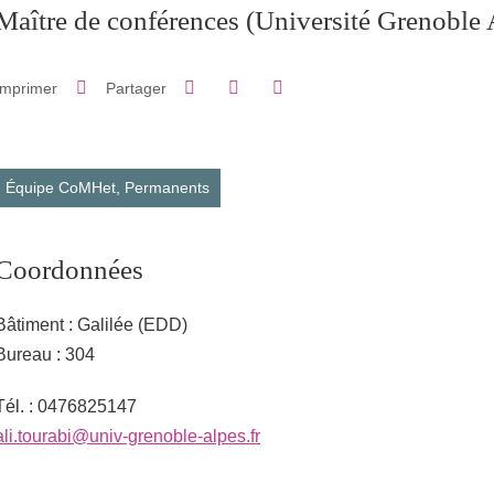
Maître de conférences
(Université Grenoble 
Partager sur Facebook
Partager sur LinkedIn
Imprimer
Partager
Partager l'URL de cette page
Équipe CoMHet,
Permanents
Coordonnées
Bâtiment : Galilée (EDD)
Bureau : 304
Tél. : 0476825147
ali.tourabi@univ-grenoble-alpes.fr