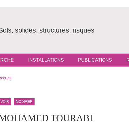
Sols, solides, structures, risques
ERCHE
INSTALLATIONS
PUBLICATIONS
Fil d'Ariane
Accueil
ale Sidebar (users/bibcite)
Onglets principaux
VOIR
MODIFIER
MOHAMED TOURABI