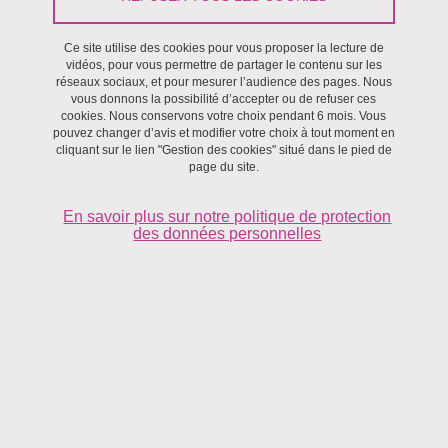
ORIANNE JENCK
Ce site utilise des cookies pour vous proposer la lecture de
MICHAIL KOMODROMOS
vidéos, pour vous permettre de partager le contenu sur les
réseaux sociaux, et pour mesurer l’audience des pages. Nous
vous donnons la possibilité d’accepter ou de refuser ces
ALI AJAMI
cookies. Nous conservons votre choix pendant 6 mois. Vous
pouvez changer d’avis et modifier votre choix à tout moment en
cliquant sur le lien "Gestion des cookies" situé dans le pied de
page du site.
MICHELA ARCIERO
En savoir plus sur notre politique de protection
PIERRE BESUELLE
des données personnelles
RAMI CHALHOUB
BRUNO CHAREYRE
CHRISTIAN CHOKOLA MUHIGWA