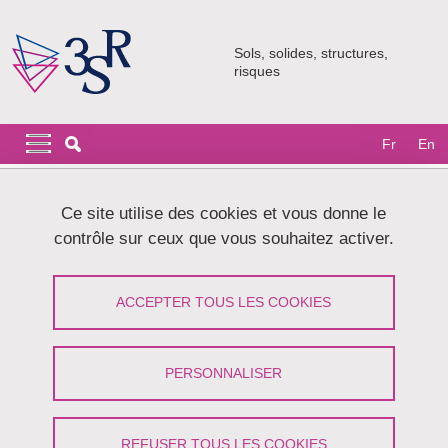
Aller au contenu principal
Gestion des cookies
Sols, solides, structures,
risques
Navigation principale
Navigation principale mobile
Fr
En
Fil d'Ariane
Accueil
Le laboratoire
Annuaire
Équipe Géomécanique
Ce site utilise des cookies et vous donne le
contrôle sur ceux que vous souhaitez activer.
Annuaire des membres de l'équipe
Géomécanique
ACCEPTER TOUS LES COOKIES
Partager sur Facebook
Partager sur LinkedIn
Imprimer
Partager
PERSONNALISER
Partager l'URL de cette page
REFUSER TOUS LES COOKIES