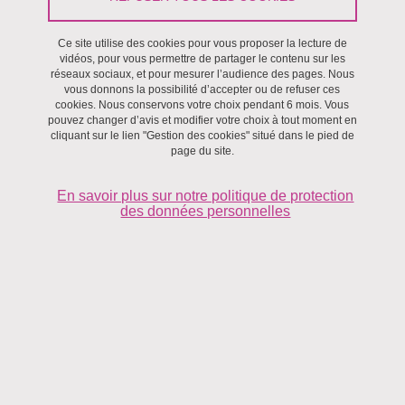
Ce site utilise des cookies pour vous proposer la lecture de
vidéos, pour vous permettre de partager le contenu sur les
réseaux sociaux, et pour mesurer l’audience des pages. Nous
vous donnons la possibilité d’accepter ou de refuser ces
cookies. Nous conservons votre choix pendant 6 mois. Vous
pouvez changer d’avis et modifier votre choix à tout moment en
cliquant sur le lien "Gestion des cookies" situé dans le pied de
page du site.
En savoir plus sur notre politique de protection
des données personnelles
Mots clés : mécanique des structures fibreuses quasi-
ordonnées (tissus, tricots, tresses, mèches) ou
désordonnées (mats, papiers, tissus vivants...), rhéologie
des gels et suspensions de fibres, poudres, grains,
interfaces, contact.