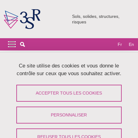
Aller au contenu principal
Gestion des cookies
Sols, solides, structures,
risques
Navigation principale
Navigation principale mobile
Fr
En
Fil d'Ariane
Accueil
Recherche
Équipe CoMHet
Ce site utilise des cookies et vous donne le
Mécanique des milieux divisés: fibres et poudres déformables
contrôle sur ceux que vous souhaitez activer.
Mécanique des milieux divisés: fibres et
ACCEPTER TOUS LES COOKIES
poudres déformables
Partager sur Facebook
Partager sur LinkedIn
PERSONNALISER
Imprimer
Partager
Partager l'URL de cette page
REFUSER TOUS LES COOKIES