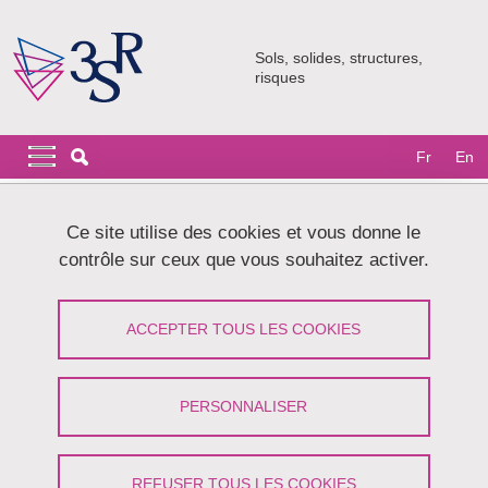
Aller au contenu principal
Gestion des cookies
Sols, solides, structures,
risques
Navigation principale
Navigation principale mobile
Fr
En
Fil d'Ariane
Accueil
Le laboratoire
Actualités
Archives
Ce site utilise des cookies et vous donne le
Archives 2020 - 2021
contrôle sur ceux que vous souhaitez activer.
Archives 2020 - 2021
ACCEPTER TOUS LES COOKIES
Liste des actualités de sept. 2020 à août 2021
PERSONNALISER
Partager sur Facebook
Partager sur LinkedIn
Imprimer
Partager
Partager l'URL de cette page
REFUSER TOUS LES COOKIES