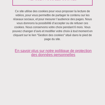
02
Ce site utilise des cookies pour vous proposer la lecture de
vidéos, pour vous permettre de partager le contenu sur les
JUIL
réseaux sociaux, et pour mesurer l’audience des pages. Nous
vous donnons la possibilité d’accepter ou de refuser ces
cookies. Nous conservons votre choix pendant 6 mois. Vous
pouvez changer d’avis et modifier votre choix à tout moment en
DISTINCTION / PRIX
cliquant sur le lien "Gestion des cookies" situé dans le pied de
page du site.
Max Wiebicke reçoit le prix de thèse de l’école doctorale
IMEP2
En savoir plus sur notre politique de protection
des données personnelles
Le 2 juillet 2021
11
JUIN
DISTINCTION / PRIX